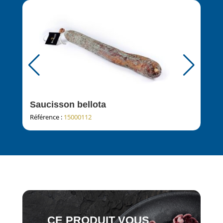
Saucisson bellota
Cho
Référence :
15000112
Réfé
CE PRODUIT VOUS