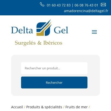
01 60 43 72 83 | 06 08 76 43 01
amadorencina@deltagel.fr
Accueil
/
Produits & spécialités
/
Fruits de mer
/