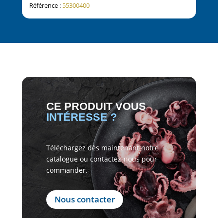
Référence :
55300400
Réfé
CE PRODUIT VOUS
INTÉRESSE ?
Téléchargez dès maintenant notre
catalogue ou contactez-nous pour
commander.
Nous contacter