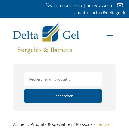
01 60 43 72 83 | 06 08 76 43 01
amadorencina@deltagel.fr
Accueil
/
Produits & spécialités
/
Poissons
/ filet de