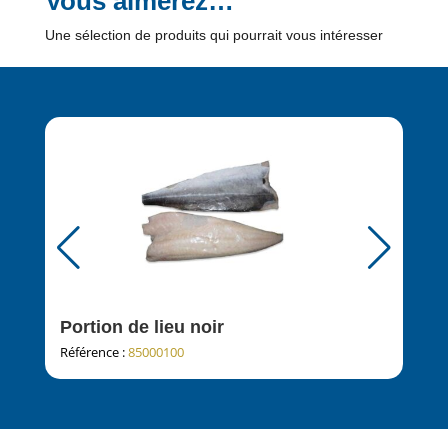
Vous aimerez…
Une sélection de produits qui pourrait vous intéresser
Portion de lieu noir
Lot
Référence :
85000100
Réfé