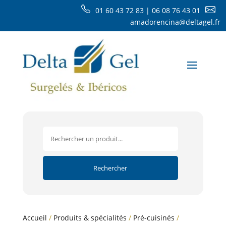
01 60 43 72 83 | 06 08 76 43 01
amadorencina@deltagel.fr
Accueil
/
Produits & spécialités
/
Pré-cuisinés
/