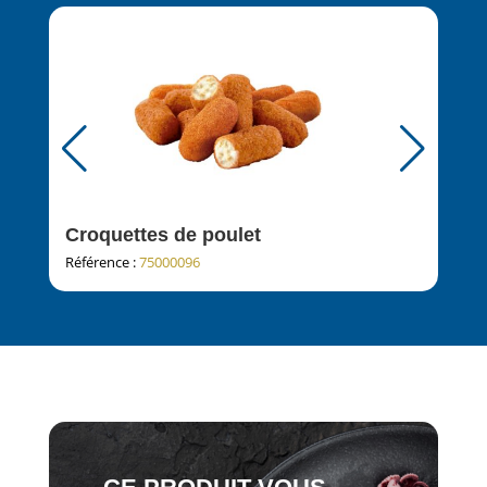
Croquettes de poulet
Ten
Référence :
75000096
Réfé