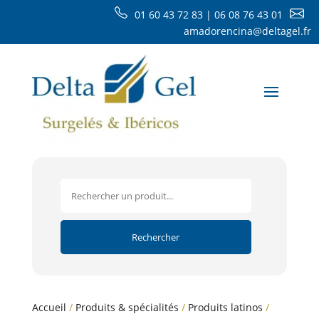
01 60 43 72 83 | 06 08 76 43 01
amadorencina@deltagel.fr
Accueil
/
Produits & spécialités
/
Produits latinos
/