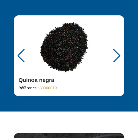
Quinoa negra
Pul
Référence :
80000019
Réfé