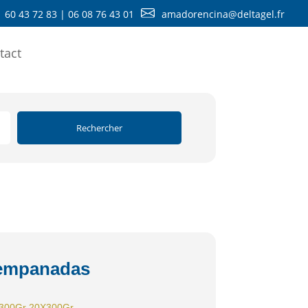
1 60 43 72 83 | 06 08 76 43 01
amadorencina@deltagel.fr
tact
 empanadas
300Gr 20X300Gr