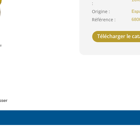
:
Origine :
Esp
Référence :
680
Télécharger le ca
sser