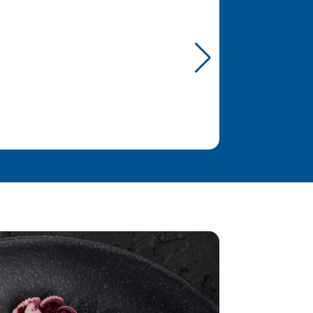
Quinoa roja
Référence :
8000001