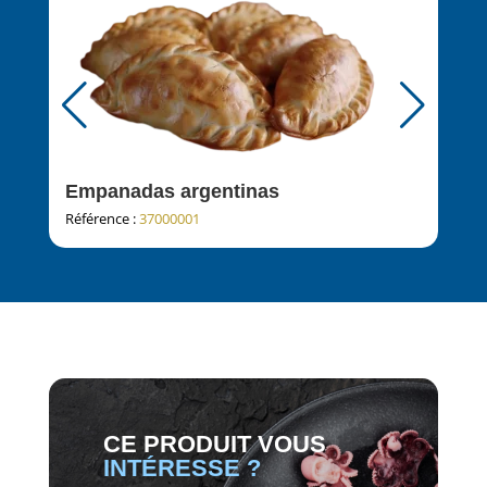
Empanadas argentinas
Mus
Référence :
37000001
Réfé
CE PRODUIT VOUS
INTÉRESSE ?