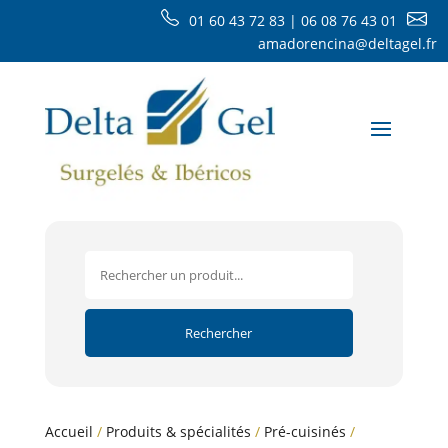
01 60 43 72 83 | 06 08 76 43 01
amadorencina@deltagel.fr
Accueil
/
Produits & spécialités
/
Pré-cuisinés
/