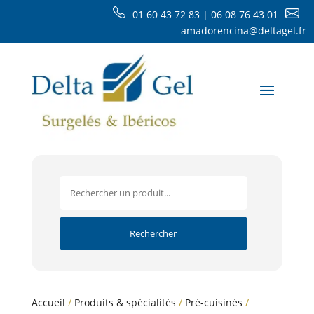
01 60 43 72 83 | 06 08 76 43 01
amadorencina@deltagel.fr
Accueil
/
Produits & spécialités
/
Pré-cuisinés
/