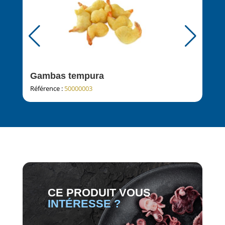
Gambas tempura
Emp
Référence :
50000003
Réfé
CE PRODUIT VOUS
INTÉRESSE ?